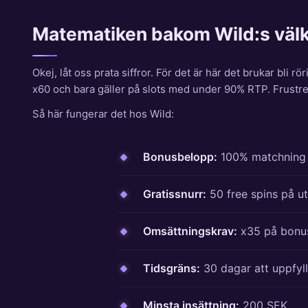
Matematiken bakom Wild:s väl
Okej, låt oss prata siffror. För det är här det brukar bli
x60 och bara gäller på slots med under 90% RTP. Frustr
Så här fungerar det hos Wild:
Bonusbelopp:
100% matchning u
Gratissnurr:
50 free spins på ut
Omsättningskrav:
x35 på bonu
Tidsgräns:
30 dagar att uppfyll
Minsta insättning:
200 SEK