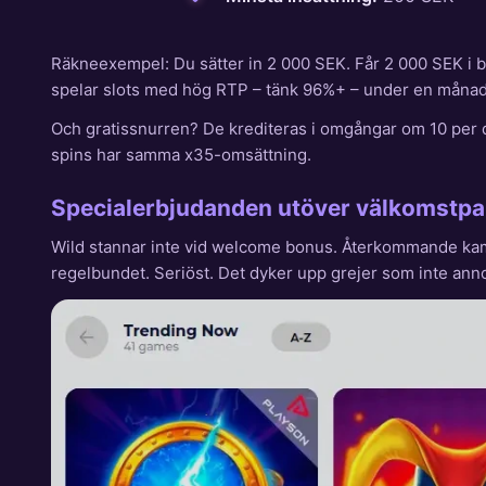
Räkneexempel: Du sätter in 2 000 SEK. Får 2 000 SEK i bo
spelar slots med hög RTP – tänk 96%+ – under en månads
Och gratissnurren? De krediteras i omgångar om 10 per da
spins har samma x35-omsättning.
Specialerbjudanden utöver välkomstpa
Wild stannar inte vid welcome bonus. Återkommande kamp
regelbundet. Seriöst. Det dyker upp grejer som inte ann