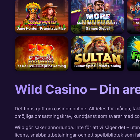
More Unusual Suspects ·
St
Jane Hunter · Pragmatic Play
Games Global
Fr
7s Deluxe · Blueprint Gaming
Sultan Spins · Relax Gaming
Wild Casino – Din ar
Det finns gott om casinon online. Alldeles för många, fak
omöjliga omsättningskrav, kundtjänst som svarar med co
Wild gör saker annorlunda. Inte för att vi säger det – uta
licens, snabba utbetalningar och ett spelbibliotek som fa