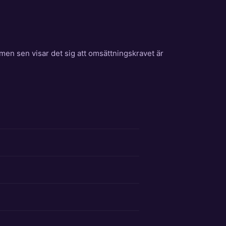
– men sen visar det sig att omsättningskravet är